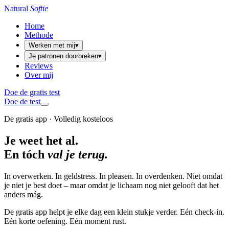
Natural
Softie
Home
Methode
Werken met mij
▾
Je patronen doorbreken
▾
Reviews
Over mij
Doe de gratis test
Doe de test
De gratis app · Volledig kosteloos
Je weet het al.
En tóch
val je terug.
In overwerken. In geldstress. In pleasen. In overdenken. Niet omdat
je niet je best doet – maar omdat je lichaam nog niet gelooft dat het
anders mág.
De gratis app helpt je elke dag een klein stukje verder. Eén check-in.
Eén korte oefening. Eén moment rust.