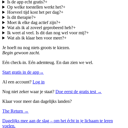
Is de app echt gratis?
+
Op welke toestellen werkt het?
+
Hoeveel tijd kost het per dag?
+
Is dit therapie?
+
Moet ik elke dag actief zijn?
+
Wat als ik al zoveel geprobeerd heb?
+
Ik weet al veel. Is dit dan nog wel voor mij?
+
Wat als ik klaar ben voor meer?
+
Je hoeft nu nog niets groots te kiezen.
Begin gewoon zacht.
Eén check-in. Eén ademteug. En dan zien we wel.
Start gratis in de app
→
Al een account?
Log in
Nog niet zeker waar je staat?
Doe eerst de gratis test →
Klaar voor meer dan dagelijks landen?
The Return →
Dagelijks mee aan de slag – om het écht in je lichaam te leren
voelen.