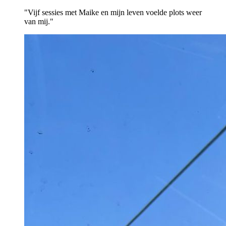
"Vijf sessies met Maike en mijn leven voelde plots weer
van mij."