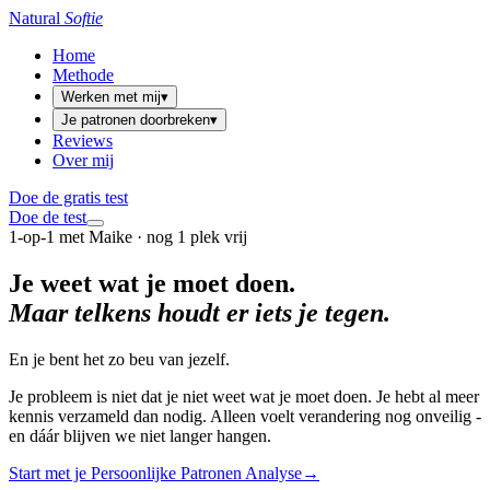
Natural
Softie
Home
Methode
Werken met mij
▾
Je patronen doorbreken
▾
Reviews
Over mij
Doe de gratis test
Doe de test
1-op-1 met Maike · nog 1 plek vrij
Je weet wat je moet doen.
Maar telkens houdt er iets je tegen.
En je bent het zo beu van jezelf.
Je probleem is niet dat je niet weet wat je moet doen. Je hebt al meer
kennis verzameld dan nodig. Alleen voelt verandering nog onveilig -
en dáár blijven we niet langer hangen.
Start met je Persoonlijke Patronen Analyse
→